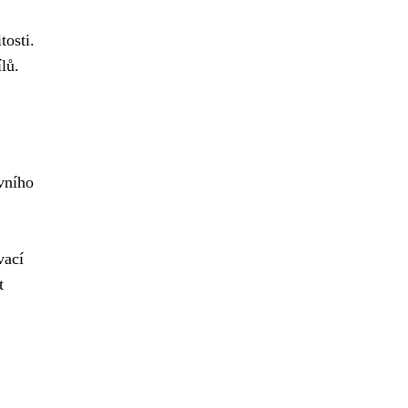
tosti.
lů.
vního
vací
t