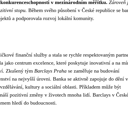
ho konkurenceschopnosti v mezinárodním měřítku.
Zároveň 
zitivní stopu.
Během svého působení v České republice se ba
jektů a podporovala rozvoj lokální komunity.
pičkové finanční služby a stala se rychle respektovaným part
a jako centrum excelence, které poskytuje inovativní a na mír
ctví. Zkušený tým
Barclays Praha
se zaměřuje na budování
ství na nejvyšší úrovni. Banka se aktivně zapojuje do dění v
vzdělávání, kultury a sociální oblasti. Příkladem může být
přináší pozitivní změny v životech mnoha lidí. Barclays v Česk
ismem hledí do budoucnosti.