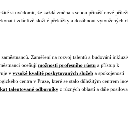
žité si uvědomit, že každá změna s sebou přináší nové příleži
ekonat i zdánlivě složité překážky a dosáhnout vytoužených cí
 i zaměstnanců. Zaměření na rozvoj talentů a budování inkluzi
aměstnanci oceňují
možnosti profesního růstu
a přístup k
vuje v
vysoké kvalitě poskytovaných služeb
a spokojenosti
gického centra v Praze, které se stalo důležitým centrem ino
ákat talentované odborníky
z různých oblastí a dále posilova