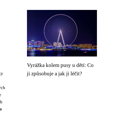
Vyrážka kolem pusy u dětí: Co
ji způsobuje a jak ji léčit?
ky
a
ých
e
ch
o