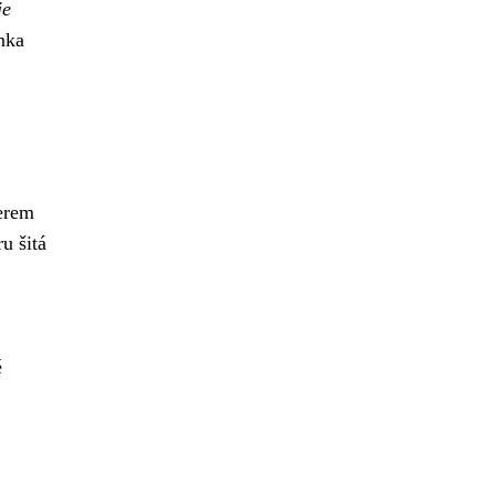
je
nka
nerem
u šitá
é