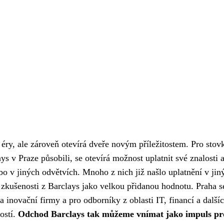
ry, ale zároveň otevírá dveře novým příležitostem. Pro stov
s v Praze působili, se otevírá možnost uplatnit své znalosti 
bo v jiných odvětvích. Mnoho z nich již našlo uplatnění v jin
 zkušenosti z Barclays jako velkou přidanou hodnotu. Praha s
a inovační firmy a pro odborníky z oblasti IT, financí a další
tostí.
Odchod Barclays tak můžeme vnímat jako impuls pr