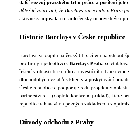
další rozvoj pražského trhu práce a posílení je
důležité zdůraznit, že Barclays zanechala v Praze po
aktivně zapojovala do společensky odpovědných pro
Historie Barclays v České republice
Barclays vstoupila na český trh s cílem nabídnout š
pro firmy i jednotlivce.
Barclays Praha
se etabloval
řešení v oblasti firemního a investičního bankovni
dlouhodobých vztahů s klienty a poskytování poraden
České republice a podporuje řadu projektů v oblasti 
partnerství s ... (doplňte konkrétní příklad), které 
republice tak staví na pevných základech a s optim
Důvody odchodu z Prahy