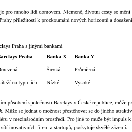
u, je pro mnoho lidí domovem. Nicméně, životní cesty se mění 
 Prahy příležitostí k prozkoumání nových horizontů a dosažen
clays Praha s jinými bankami
arclays Praha
Banka X
Banka Y
Omezená
Široká
Průměrná
áleží na typu účtu
Nízké
Vysoké
ením působení společnosti Barclays v České republice, může p
k
. Může se jednat o možnost přestěhovat se do jiného atrakti
riéru v mezinárodním prostředí. Pro jiné to může být impuls k
sítí inovativních firem a startupů, poskytuje skvělé zázemí.