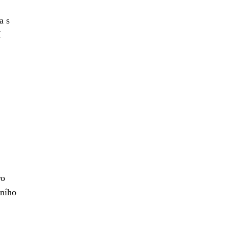
a s
í
ro
vního