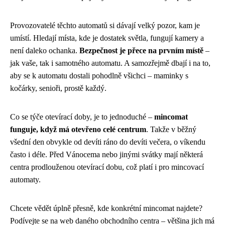
Provozovatelé těchto automatů si dávají velký pozor, kam je
umístí. Hledají místa, kde je dostatek světla, fungují kamery a
není daleko ochanka.
Bezpečnost je přece na prvním místě
–
jak vaše, tak i samotného automatu. A samozřejmě dbají i na to,
aby se k automatu dostali pohodlně všichci – maminky s
kočárky, senioři, prostě každý.
Co se týče otevírací doby, je to jednoduché –
mincomat
funguje, když má otevřeno celé centrum
. Takže v běžný
všední den obvykle od devíti ráno do devíti večera, o víkendu
často i déle. Před Vánocema nebo jinými svátky mají některá
centra prodlouženou otevírací dobu, což platí i pro mincovací
automaty.
Chcete vědět úplně přesně, kde konkrétní mincomat najdete?
Podívejte se na web daného obchodního centra – většina jich má