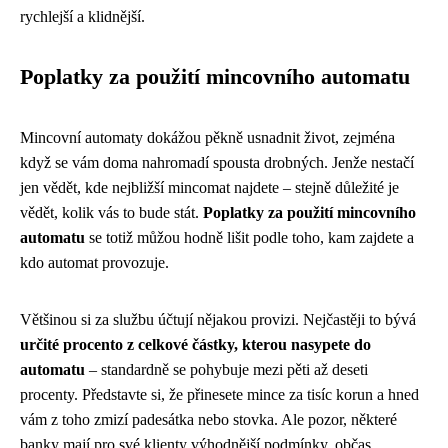
rychlejší a klidnější.
Poplatky za použití mincovního automatu
Mincovní automaty dokážou pěkně usnadnit život, zejména
když se vám doma nahromadí spousta drobných. Jenže nestačí
jen vědět, kde nejbližší mincomat najdete – stejně důležité je
vědět, kolik vás to bude stát.
Poplatky za použití mincovního
automatu
se totiž můžou hodně lišit podle toho, kam zajdete a
kdo automat provozuje.
Většinou si za službu účtují nějakou provizi. Nejčastěji to bývá
určité procento z celkové částky, kterou nasypete do
automatu
– standardně se pohybuje mezi pěti až deseti
procenty. Představte si, že přinesete mince za tisíc korun a hned
vám z toho zmizí padesátka nebo stovka. Ale pozor, některé
banky mají pro své klienty výhodnější podmínky, občas