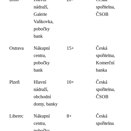
nádraží,
spořitelna,
Galerie
ČSOB
Vaňkovka,
pobočky
bank
Ostrava
Nákupní
15+
Česká
centra,
spořitelna,
pobočky
Komerční
bank
banka
Plzeň
Hlavní
10+
Česká
nádraží,
spořitelna,
obchodní
ČSOB
domy, banky
Liberec
Nákupní
8+
Česká
centra,
spořitelna
pobočky