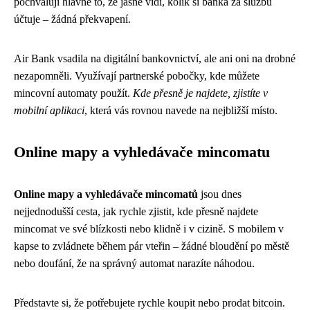
pochvalují hlavně to, že jasně vidí, kolik si banka za službu
účtuje – žádná překvapení.
Air Bank vsadila na digitální bankovnictví, ale ani oni na drobné
nezapomněli. Využívají partnerské pobočky, kde můžete
mincovní automaty použít.
Kde přesně je najdete, zjistíte v
mobilní aplikaci
, která vás rovnou navede na nejbližší místo.
Online mapy a vyhledávače mincomatu
Online mapy a vyhledávače mincomatů
jsou dnes
nejjednodušší cesta, jak rychle zjistit, kde přesně najdete
mincomat ve své blízkosti nebo klidně i v cizině. S mobilem v
kapse to zvládnete během pár vteřin – žádné bloudění po městě
nebo doufání, že na správný automat narazíte náhodou.
Představte si, že potřebujete rychle koupit nebo prodat bitcoin.