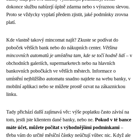
dokonce službu nabízejí úplně zdarma nebo s výraznou slevou.
Proto se vždycky vyplatí předem zjistit, jaké podmínky zrovna
platí.
Kde vlastně takový mincomat najít? Zkuste se podívat do
poboček větších bank nebo do nákupních center.
Většina
mincovních automatů je umístěna tam, kde se točí hodně lidí
– v
obchodních galeriích, supermarketech nebo na hlavních
bankovních pobočkách ve větších městech. Informace o
umístění nejbližšího automatu snadno najdete na webu banky, v
mobilní aplikaci nebo se můžete prostě ozvat na zákaznickou
linku.
Tady přichází další zajímavá věc: výše poplatku často závisí na
tom, jestli jste klientem dané banky, nebo ne.
Pokud v té bance
máte účet, můžete počítat s výhodnějšími podmínkami
–
třeba vám do určité měsíční částky neúčtují vůbec nic. Když ale