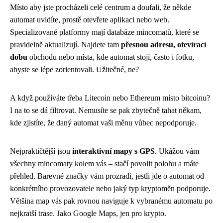
Místo aby jste procházeli celé centrum a doufali, že někde
automat uvidíte, prostě otevřete aplikaci nebo web.
Specializované platformy mají databáze mincomatů, které se
pravidelně aktualizují. Najdete tam
přesnou adresu, otevírací
dobu
obchodu nebo místa, kde automat stojí, často i fotku,
abyste se lépe zorientovali. Užitečné, ne?
A když používáte třeba Litecoin nebo Ethereum místo bitcoinu?
I na to se dá filtrovat. Nemusíte se pak zbytečně tahat někam,
kde zjistíte, že daný automat vaši měnu vůbec nepodporuje.
Nejpraktičtější jsou
interaktivní mapy s GPS
. Ukážou vám
všechny mincomaty kolem vás – stačí povolit polohu a máte
přehled. Barevné značky vám prozradí, jestli jde o automat od
konkrétního provozovatele nebo jaký typ kryptoměn podporuje.
Většina map vás pak rovnou naviguje k vybranému automatu po
nejkratší trase. Jako Google Maps, jen pro krypto.