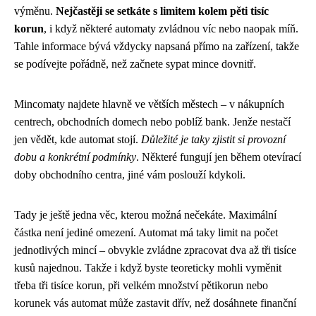
výměnu.
Nejčastěji se setkáte s limitem kolem pěti tisíc
korun
, i když některé automaty zvládnou víc nebo naopak míň.
Tahle informace bývá vždycky napsaná přímo na zařízení, takže
se podívejte pořádně, než začnete sypat mince dovnitř.
Mincomaty najdete hlavně ve větších městech – v nákupních
centrech, obchodních domech nebo poblíž bank. Jenže nestačí
jen vědět, kde automat stojí.
Důležité je taky zjistit si provozní
dobu a konkrétní podmínky
. Některé fungují jen během otevírací
doby obchodního centra, jiné vám poslouží kdykoli.
Tady je ještě jedna věc, kterou možná nečekáte. Maximální
částka není jediné omezení. Automat má taky limit na počet
jednotlivých mincí – obvykle zvládne zpracovat dva až tři tisíce
kusů najednou. Takže i když byste teoreticky mohli vyměnit
třeba tři tisíce korun, při velkém množství pětikorun nebo
korunek vás automat může zastavit dřív, než dosáhnete finanční