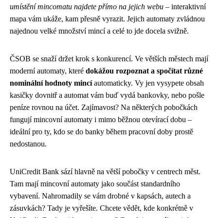
umístění mincomatu najdete přímo na jejich webu
– interaktivní
mapa vám ukáže, kam přesně vyrazit. Jejich automaty zvládnou
najednou velké množství mincí a celé to jde docela svižně.
ČSOB se snaží držet krok s konkurencí. Ve větších městech mají
moderní automaty, které
dokážou rozpoznat a spočítat různé
nominální hodnoty mincí
automaticky. Vy jen vysypete obsah
kasičky dovnitř a automat vám buď vydá bankovky, nebo pošle
peníze rovnou na účet. Zajímavost? Na některých pobočkách
fungují mincovní automaty i mimo běžnou otevírací dobu –
ideální pro ty, kdo se do banky během pracovní doby prostě
nedostanou.
UniCredit Bank sází hlavně na větší pobočky v centrech měst.
Tam mají mincovní automaty jako součást standardního
vybavení. Nahromadily se vám drobné v kapsách, autech a
zásuvkách? Tady je vyřešíte. Chcete vědět, kde konkrétně v