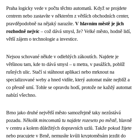
Praha logicky vede v počtu těchto automatů. Když se projdete
centrem nebo zastavíte v některém z větších obchodních center,
pravděpodobně na nějaký narazíte.
V hlavním městě je jich
rozhodně nejvíc
– což dává smysl, že? Velké město, hodně lidí,
větší zájem o technologie a investice.
Nejsou schované někde v odlehlých zákoutích. Najdete je
většinou tam, kde to dává smysl – u metra, v pasážích, poblíž
rušných ulic. Stačí si stáhnout aplikaci nebo mrknout na
specializované weby a hned vidíte, který automat máte nejblíž a
co přesně umí. Tohle se opravdu hodí, protože ne každý automat
nabízí všechno.
Brno jako druhé největší město samozřejmě taky nezůstává
pozadu.
Několik mincomatů tu najdete rozeseto po městě
, hlavně
v centru a kolem důležitých dopravních uzlů. Takže pokud žijete
nebo pracujete v Brně, nemusíte kvůli kryptoměnám jezdit do