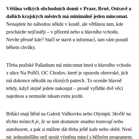
Většina velkých obchodních domů v Praze, Brně, Ostravě a
dalších krajských městech má minimálně jeden mincomat.
Nenajdete ho náhodou někde v koutě, ale většinou tam, kde
procházíte nejčastěji – v přízemí nebo u hlavního vchodu.
Nevíte přesně kde? Stačí se stavit u informací, tam vám poradí
během chvilky.
Třeba pražské Palladium má mincomat hned u hlavního vchodu
z ulice Na Poříčí. OC Chodov, které je opravdu obrovské, jich
má dokonce několik na různých patrech. To oceníte hlavně
tehdy, když stejně jedete nakoupit – prostě vyřídíte dvě věci
najednou a nemusíte nikam extra jezdit.
Brňáci mají štěstí na Galerii Vaňkovku nebo Olympii.
Skvělé na
těchto místech je, že se tam dostanete snadno tramvají nebo
autobusem
, a pak si můžete dát třeba ještě kafe nebo oběd. Není
nic jednoduššího než spojit výměnu mincí s běžným programem.