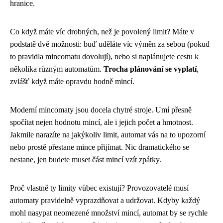
hranice.
Co když máte víc drobných, než je povolený limit? Máte v
podstatě dvě možnosti: buď uděláte víc výměn za sebou (pokud
to pravidla mincomatu dovolují), nebo si naplánujete cestu k
několika různým automatům.
Trocha plánování se vyplatí
,
zvlášť když máte opravdu hodně mincí.
Moderní mincomaty jsou docela chytré stroje. Umí přesně
spočítat nejen hodnotu mincí, ale i jejich počet a hmotnost.
Jakmile narazíte na jakýkoliv limit, automat vás na to upozorní
nebo prostě přestane mince přijímat. Nic dramatického se
nestane, jen budete muset část mincí vzít zpátky.
Proč vlastně ty limity vůbec existují? Provozovatelé musí
automaty pravidelně vyprazdňovat a udržovat. Kdyby každý
mohl nasypat neomezené množství mincí, automat by se rychle