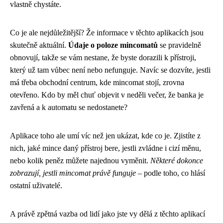
vlastně chystáte.
Co je ale nejdůležitější? Že informace v těchto aplikacích jsou
skutečně aktuální.
Údaje o poloze mincomatů
se pravidelně
obnovují, takže se vám nestane, že byste dorazili k přístroji,
který už tam vůbec není nebo nefunguje. Navíc se dozvíte, jestli
má třeba obchodní centrum, kde mincomat stojí, zrovna
otevřeno. Kdo by měl chuť objevit v neděli večer, že banka je
zavřená a k automatu se nedostanete?
Aplikace toho ale umí víc než jen ukázat, kde co je. Zjistíte z
nich, jaké mince daný přístroj bere, jestli zvládne i cizí měnu,
nebo kolik peněz můžete najednou vyměnit.
Některé dokonce
zobrazují, jestli mincomat právě funguje
– podle toho, co hlásí
ostatní uživatelé.
A právě zpětná vazba od lidí jako jste vy dělá z těchto aplikací