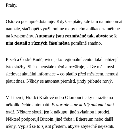
Prahy.
Ostrava postupně dotahuje. Když se ptáte, kde tam na mincomat
narazíte, stačí opět využít online mapy nebo aplikace zaměřené
na kryptoměny.
Automaty jsou rozmístěné tak, abyste se k
nim dostali z různých částí města
poměrně snadno.
Plzeň a České Budějovice jako regionální centra také nabízejí
tyto služby. Síť se neustále mění a rozšiřuje, takže má smysl
sledovat aktuální informace – co platilo před měsícem, nemusí
platit dnes. Někdy se automat přemístí, jindy přibude nový.
V Liberci, Hradci Králové nebo Olomouci taky narazíte na
několik těchto automatů.
Pozor ale – ne každý automat umí
totéž
. Některé slouží jen k nákupu, jiné zvládnou i prodej.
Některé podporují Bitcoin, jiné třeba i Ethereum nebo další
měny. Vyplatí se to zjistit předem, abyste zbytečně nejezdili.