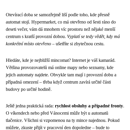
Otevírací doba se samozřejmě liší podle toho, kde přesně
automat stojí. Hypermarket, co má otevřeno od šesti ráno do
deseti večer, vám dá mnohem víc prostoru než nějaké menší
centrum s kratší provozní dobou.
Vyplatí se tedy vědět, kdy má
konkrétní místo otevřeno
– ušetříte si zbytečnou cestu.
Hledáte, kde je nejbližší mincomat? Internet je váš kamarád.
Většina provozovatelů má online mapy nebo seznamy, kde
jejich automaty najdete. Obvykle tam mají i provozní dobu a
případná omezení – třeba když centrum zavírá určité části
budovy po určité hodině.
Ještě jedna praktická rada:
rychlost obsluhy a případné fronty
.
O víkendech nebo před Vánocemi může být u automatů
tlačenice. Všichni si vzpomenou na ty mince najednou. Pokud
můžete, zkuste přijít v pracovní den dopoledne – bude to