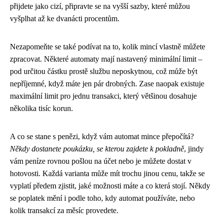
přijdete jako cizí, připravte se na vyšší sazby, které můžou
vyšplhat až ke dvanácti procentům.
Nezapomeňte se také podívat na to, kolik mincí vlastně můžete
zpracovat. Některé automaty mají nastavený minimální limit –
pod určitou částku prostě službu neposkytnou, což může být
nepříjemné, když máte jen pár drobných. Zase naopak existuje
maximální limit pro jednu transakci, který většinou dosahuje
několika tisíc korun.
A co se stane s penězi, když vám automat mince přepočítá?
Někdy dostanete poukázku, se kterou zajdete k pokladně
, jindy
vám peníze rovnou pošlou na účet nebo je můžete dostat v
hotovosti. Každá varianta může mít trochu jinou cenu, takže se
vyplatí předem zjistit, jaké možnosti máte a co která stojí. Někdy
se poplatek mění i podle toho, kdy automat používáte, nebo
kolik transakcí za měsíc provedete.