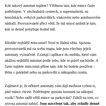
Kde takový automat najdete? Většinou tam, kde mince často
potřebujete. V obchodních centrech, u supermarketů, na
benzínkách, velkých parkovištích, vlakovém nebo autobusovém
nádraží. Provozovatelé přeci vědí, že má smysl umístit je tam,
kde se denně pohybuje hodně lidí.
Hledáte nejbližší mincomat
? Není to žádná věda. Spousta
provozovatelů má na webu mapu, kde jsou všechny jejich
automaty vyznačené. Existují i aplikace do mobilu, které vám
ukážou nejbližší automat podle toho, kde se právě nacházíte. A
často najdete mincomat přímo tam, kde ho budete používat –
třeba v prádelně nebo na parkovišti u nákupního centra.
Zajímavé je, že některé automaty vám dají možnost vybrat si,
jaké mince chcete. Potřebujete spoustu korunek na nákupní
vozík? Nebo radši větší mince na parkování? Záleží na tom, co
zrovna automat nabízí.
Jsou navržené tak, aby zvládly denně