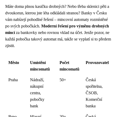
Máte doma plnou kasičku drobných? Nebo třeba sklenici pěti a
dvoukorun, kterou jste léta odkládali stranou? Banky v Česku
vám nabízejí pohodlné řešení – mincovní automaty rozmístěné
po svých pobočkách.
Moderní řešení pro výměnu drobných
mincí
za bankovky nebo rovnou vklad na účet. Jenže pozor, ne
každá pobočka takový automat má, takže se vyplatí si to předem
zjistit.
Město
Umístění
Počet
Provozovatel
mincomatů
mincomatů
Praha
Nádraží,
50+
Česká
nákupní
spořitelna,
centra,
ČSOB,
pobočky
Komerční
bank
banka
Brno
Hlavní
20+
Česká