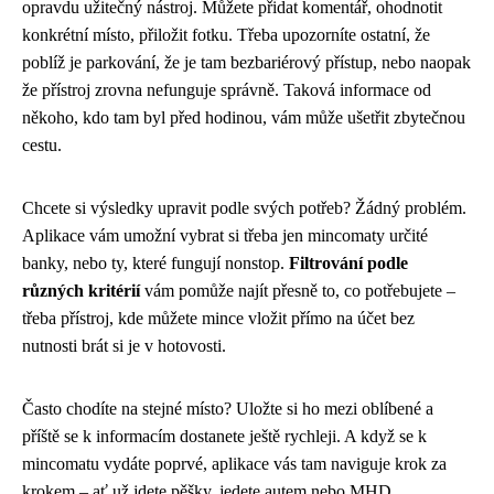
opravdu užitečný nástroj. Můžete přidat komentář, ohodnotit
konkrétní místo, přiložit fotku. Třeba upozorníte ostatní, že
poblíž je parkování, že je tam bezbariérový přístup, nebo naopak
že přístroj zrovna nefunguje správně. Taková informace od
někoho, kdo tam byl před hodinou, vám může ušetřit zbytečnou
cestu.
Chcete si výsledky upravit podle svých potřeb? Žádný problém.
Aplikace vám umožní vybrat si třeba jen mincomaty určité
banky, nebo ty, které fungují nonstop.
Filtrování podle
různých kritérií
vám pomůže najít přesně to, co potřebujete –
třeba přístroj, kde můžete mince vložit přímo na účet bez
nutnosti brát si je v hotovosti.
Často chodíte na stejné místo? Uložte si ho mezi oblíbené a
příště se k informacím dostanete ještě rychleji. A když se k
mincomatu vydáte poprvé, aplikace vás tam naviguje krok za
krokem – ať už jdete pěšky, jedete autem nebo MHD.