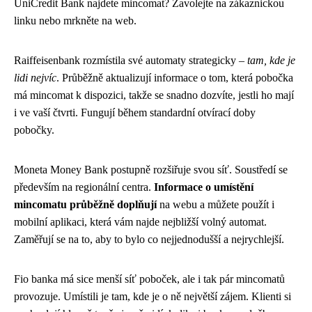
UniCredit Bank najdete mincomat? Zavolejte na zákaznickou
linku nebo mrkněte na web.
Raiffeisenbank rozmístila své automaty strategicky –
tam, kde je
lidi nejvíc
. Průběžně aktualizují informace o tom, která pobočka
má mincomat k dispozici, takže se snadno dozvíte, jestli ho mají
i ve vaší čtvrti. Fungují během standardní otvírací doby
pobočky.
Moneta Money Bank postupně rozšiřuje svou síť. Soustředí se
především na regionální centra.
Informace o umístění
mincomatu průběžně doplňují
na webu a můžete použít i
mobilní aplikaci, která vám najde nejbližší volný automat.
Zaměřují se na to, aby to bylo co nejjednodušší a nejrychlejší.
Fio banka má sice menší síť poboček, ale i tak pár mincomatů
provozuje. Umístili je tam, kde je o ně největší zájem. Klienti si