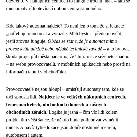
otevřeno. V nákupních centrech to funguje trochu jinak – tam se
mincomaty řídí otevírací dobou centra samotného.
Kde takový automat najdete? To není jen o tom, že si řeknete
„potřebuju mincomat a vyrazíte. Měli byste si předem ověřit,
jestli zrovna funguje.
Občas se stane, že je automat mimo
provoz kvůli údržbě nebo nějaké technické závadě
– a to by byla
škoda projet půl města nadarmo, že? Informace seženete snadno
– na webu provozovatelů, v mobilních aplikacích nebo prostě na
informační tabuli v obchoďáku.
Provozovatelé nejsou hloupí – umisťují automaty tam, kde se
točí spousta lidí.
Najdete je ve velkých nákupních centrech,
hypermarketech, obchodních domech a rušných
obchodních zónách
. Logika je jasná – čím víc lidí kolem
projde, tím větší šance, že někdo bude potřebovat vyměnit
mince. A navíc tyhle lokace jsou dobře dostupné metrem,
autobusem i autem.