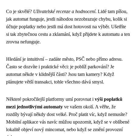
Co je skvělé?
Uživatelské recenze a hodnocení
. Lidé tam píšou,
jak automat funguje, jestli náhodou nezobrazuje chybu, kolik si
účtuje poplatky nebo jestli má dost hotovosti na výběr. Ušetříte
si tak zbytečnou cestu a zklamání, když přijdete k automatu a ten
zrovna nefunguje.
Hledání je intuitivní – zadáte město, PSČ nebo přímo adresu.
Často se dozvíte i praktické věci: je poblíž parkování? Je
automat někde v klidnější části? Jsou tam kamery? Když
plánujete větší transakci, tohle všechno dává smysl.
Některé pokročilejší platformy umí porovnat i
výši poplatků
mezi jednotlivými automaty
ve vašem okolí. A věřte, že
rozdíly bývají někdy dost velké. Proč platit víc, když nemusíte?
Mobilní aplikace vás navíc můžou upozornit, když se v oblíbené
lokalitě objeví nový mincomat, nebo když se změní provozní