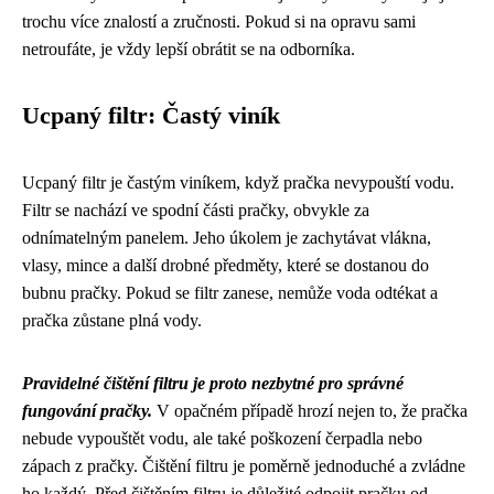
trochu více znalostí a zručnosti. Pokud si na opravu sami
netroufáte, je vždy lepší obrátit se na odborníka.
Ucpaný filtr: Častý viník
Ucpaný filtr je častým viníkem, když pračka nevypouští vodu.
Filtr se nachází ve spodní části pračky, obvykle za
odnímatelným panelem. Jeho úkolem je zachytávat vlákna,
vlasy, mince a další drobné předměty, které se dostanou do
bubnu pračky. Pokud se filtr zanese, nemůže voda odtékat a
pračka zůstane plná vody.
Pravidelné čištění filtru je proto nezbytné pro správné
fungování pračky.
V opačném případě hrozí nejen to, že pračka
nebude vypouštět vodu, ale také poškození čerpadla nebo
zápach z pračky. Čištění filtru je poměrně jednoduché a zvládne
ho každý. Před čištěním filtru je důležité odpojit pračku od