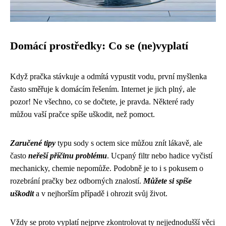
Domácí prostředky: Co se (ne)vyplatí
Když pračka stávkuje a odmítá vypustit vodu, první myšlenka
často směřuje k domácím řešením. Internet je jich plný, ale
pozor! Ne všechno, co se dočtete, je pravda. Některé rady
můžou vaší pračce spíše uškodit, než pomoct.
Zaručené tipy
typu sody s octem sice můžou znít lákavě, ale
často
neřeší příčinu problému
. Ucpaný filtr nebo hadice vyčistí
mechanicky, chemie nepomůže. Podobně je to i s pokusem o
rozebrání pračky bez odborných znalostí.
Můžete si spíše
uškodit
a v nejhorším případě i ohrozit svůj život.
Vždy se proto vyplatí nejprve zkontrolovat ty nejjednodušší věci