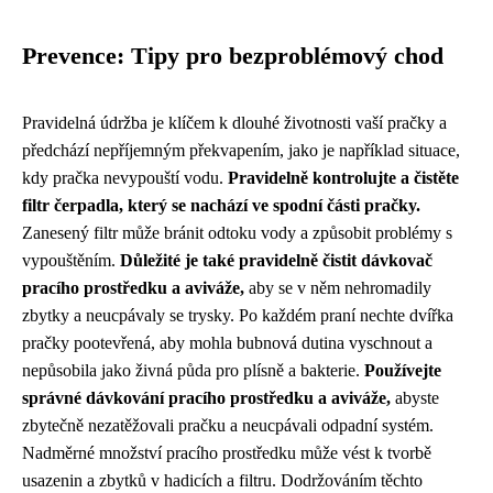
Prevence: Tipy pro bezproblémový chod
Pravidelná údržba je klíčem k dlouhé životnosti vaší pračky a
předchází nepříjemným překvapením, jako je například situace,
kdy pračka nevypouští vodu.
Pravidelně kontrolujte a čistěte
filtr čerpadla, který se nachází ve spodní části pračky.
Zanesený filtr může bránit odtoku vody a způsobit problémy s
vypouštěním.
Důležité je také pravidelně čistit dávkovač
pracího prostředku a aviváže,
aby se v něm nehromadily
zbytky a neucpávaly se trysky. Po každém praní nechte dvířka
pračky pootevřená, aby mohla bubnová dutina vyschnout a
nepůsobila jako živná půda pro plísně a bakterie.
Používejte
správné dávkování pracího prostředku a aviváže,
abyste
zbytečně nezatěžovali pračku a neucpávali odpadní systém.
Nadměrné množství pracího prostředku může vést k tvorbě
usazenin a zbytků v hadicích a filtru. Dodržováním těchto