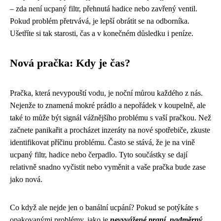
– zda není ucpaný filtr, přehnutá hadice nebo zavřený ventil.
Pokud problém přetrvává, je lepší obrátit se na odborníka.
Ušetříte si tak starosti, čas a v konečném důsledku i peníze.
Nová pračka: Kdy je čas?
Pračka, která nevypouští vodu, je noční můrou každého z nás.
Nejenže to znamená mokré prádlo a nepořádek v koupelně, ale
také to může být signál vážnějšího problému s vaší pračkou. Než
začnete panikařit a procházet inzeráty na nové spotřebiče, zkuste
identifikovat příčinu problému. Často se stává, že je na vině
ucpaný filtr, hadice nebo čerpadlo. Tyto součástky se dají
relativně snadno vyčistit nebo vyměnit a vaše pračka bude zase
jako nová.
Co když ale nejde jen o banální ucpání? Pokud se potýkáte s
opakovanými problémy, jako je
nevyvážené praní
,
nadměrný