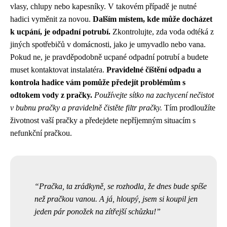
vlasy, chlupy nebo kapesníky. V takovém případě je nutné
hadici vyměnit za novou.
Dalším místem, kde může docházet
k ucpání, je odpadní potrubí.
Zkontrolujte, zda voda odtéká z
jiných spotřebičů v domácnosti, jako je umyvadlo nebo vana.
Pokud ne, je pravděpodobně ucpané odpadní potrubí a budete
muset kontaktovat instalatéra.
Pravidelné čištění odpadu a
kontrola hadice vám pomůže předejít problémům s
odtokem vody z pračky.
Používejte sítko na zachycení nečistot
v bubnu pračky a pravidelně čistěte filtr pračky.
Tím prodloužíte
životnost vaší pračky a předejdete nepříjemným situacím s
nefunkční pračkou.
Pračka, ta zrádkyně, se rozhodla, že dnes bude spíše
než pračkou vanou. A já, hloupý, jsem si koupil jen
jeden pár ponožek na zítřejší schůzku!