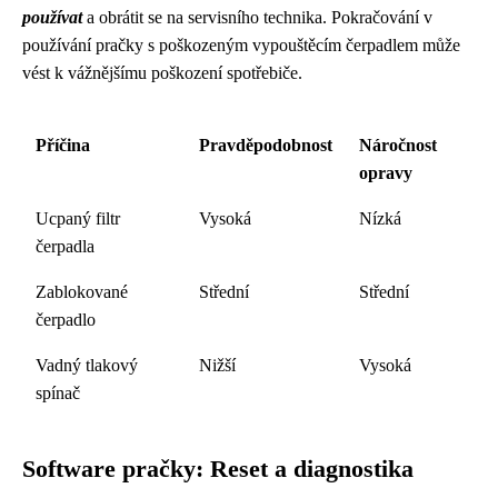
používat
a obrátit se na servisního technika. Pokračování v
používání pračky s poškozeným vypouštěcím čerpadlem může
vést k vážnějšímu poškození spotřebiče.
Příčina
Pravděpodobnost
Náročnost
opravy
Ucpaný filtr
Vysoká
Nízká
čerpadla
Zablokované
Střední
Střední
čerpadlo
Vadný tlakový
Nižší
Vysoká
spínač
Software pračky: Reset a diagnostika