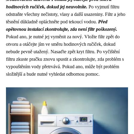
hodinových ručiček, dokud jej neuvolníte.
Po vyjmutí filtru
odstraňte všechny nečistoty, vlasy a další usazeniny. Filtr a jeho
těsnění důkladně opláchněte pod tekoucí vodou.
Před
opětovnou instalací zkontrolujte, zda není filtr poškozený.
Pokud ano, je nutné jej vyměnit za nový. Vložte filtr zpět do
otvoru a otáčejte jím ve směru hodinových ručiček, dokud
nebude pevně utažený. Nasaďte zpět kryt filtru. Po vyčištění
filtru zkuste pračku znovu spustit a zkontrolujte, zda problém s
vypouštěním vody přetrvává. Pokud ano, může být problém
složitější a bude nutné vyhledat odbornou pomoc.