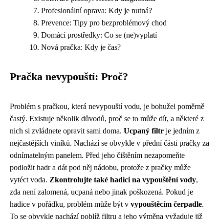
Profesionální oprava: Kdy je nutná?
Prevence: Tipy pro bezproblémový chod
Domácí prostředky: Co se (ne)vyplatí
Nová pračka: Kdy je čas?
Pračka nevypouští: Proč?
Problém s pračkou, která nevypouští vodu, je bohužel poměrně
častý. Existuje několik důvodů, proč se to může dít, a některé z
nich si zvládnete opravit sami doma.
Ucpaný filtr
je jedním z
nejčastějších viníků. Nachází se obvykle v přední části pračky za
odnímatelným panelem. Před jeho čištěním nezapomeňte
podložit hadr a dát pod něj nádobu, protože z pračky může
vytéct voda.
Zkontrolujte také hadici na vypouštění vody
,
zda není zalomená, ucpaná nebo jinak poškozená. Pokud je
hadice v pořádku, problém může být v
vypouštěcím čerpadle
.
To se obvykle nachází poblíž filtru a jeho výměna vyžaduje již