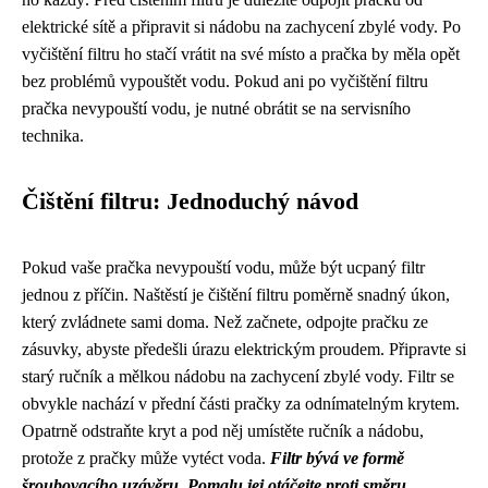
elektrické sítě a připravit si nádobu na zachycení zbylé vody. Po
vyčištění filtru ho stačí vrátit na své místo a pračka by měla opět
bez problémů vypouštět vodu. Pokud ani po vyčištění filtru
pračka nevypouští vodu, je nutné obrátit se na servisního
technika.
Čištění filtru: Jednoduchý návod
Pokud vaše pračka nevypouští vodu, může být ucpaný filtr
jednou z příčin. Naštěstí je čištění filtru poměrně snadný úkon,
který zvládnete sami doma. Než začnete, odpojte pračku ze
zásuvky, abyste předešli úrazu elektrickým proudem. Připravte si
starý ručník a mělkou nádobu na zachycení zbylé vody. Filtr se
obvykle nachází v přední části pračky za odnímatelným krytem.
Opatrně odstraňte kryt a pod něj umístěte ručník a nádobu,
protože z pračky může vytéct voda.
Filtr bývá ve formě
šroubovacího uzávěru. Pomalu jej otáčejte proti směru