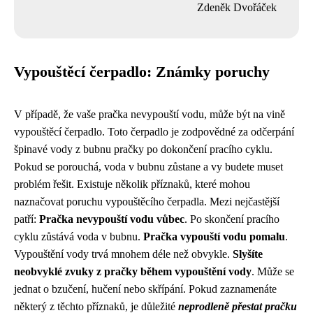
Zdeněk Dvořáček
Vypouštěcí čerpadlo: Známky poruchy
V případě, že vaše pračka nevypouští vodu, může být na vině
vypouštěcí čerpadlo. Toto čerpadlo je zodpovědné za odčerpání
špinavé vody z bubnu pračky po dokončení pracího cyklu.
Pokud se porouchá, voda v bubnu zůstane a vy budete muset
problém řešit. Existuje několik příznaků, které mohou
naznačovat poruchu vypouštěcího čerpadla. Mezi nejčastější
patří:
Pračka nevypouští vodu vůbec
. Po skončení pracího
cyklu zůstává voda v bubnu.
Pračka vypouští vodu pomalu
.
Vypouštění vody trvá mnohem déle než obvykle.
Slyšíte
neobvyklé zvuky z pračky během vypouštění vody
. Může se
jednat o bzučení, hučení nebo skřípání. Pokud zaznamenáte
některý z těchto příznaků, je důležité
neprodleně přestat pračku