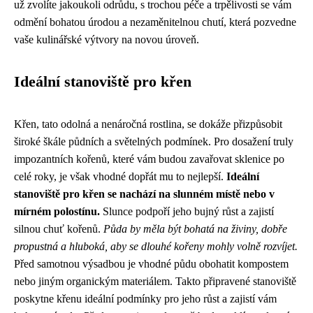
už zvolíte jakoukoli odrůdu, s trochou péče a trpělivosti se vám
odmění bohatou úrodou a nezaměnitelnou chutí, která pozvedne
vaše kulinářské výtvory na novou úroveň.
Ideální stanoviště pro křen
Křen, tato odolná a nenáročná rostlina, se dokáže přizpůsobit
široké škále půdních a světelných podmínek. Pro dosažení truly
impozantních kořenů, které vám budou zavařovat sklenice po
celé roky, je však vhodné dopřát mu to nejlepší.
Ideální
stanoviště pro křen se nachází na slunném místě nebo v
mírném polostínu.
Slunce podpoří jeho bujný růst a zajistí
silnou chuť kořenů.
Půda by měla být bohatá na živiny, dobře
propustná a hluboká, aby se dlouhé kořeny mohly volně rozvíjet.
Před samotnou výsadbou je vhodné půdu obohatit kompostem
nebo jiným organickým materiálem. Takto připravené stanoviště
poskytne křenu ideální podmínky pro jeho růst a zajistí vám