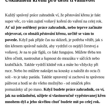
Uskladnění křenu pro delší trvanlivost
Každý správný
práce zahradník
ví, že pěstování křenu je fakt
super věc, co vám zajistí voňavý koření do vaření na celej rok.
Ať už jste ostřílený práce zahradník, nebo teprve začínáte
objevovat, co obnáší
pěstování křenu
, určitě se vám to
povede.
Když pak přijde čas na sklizeň, je potřeba vědět, jak s
tím křenem správně naložit, aby vydržel co nejdýl čerstvej a
voňavej. Je na to pár fíglů, co fakt fungujou. Můžete třeba ten
křen očistit, nastrouhat a šupnout do mrazáku v sáčcích nebo
krabičkách. Takhle vydrží klidně rok a máte ho vždycky při
ruce. Nebo ho můžete nakrájet na kousky a naložit do octa či
soli - to je taky paráda. Takhle upravený si zachová tu správnou
pálivost a hodí se do všeho možnýho - od omáček přes
pomazánky až po maso.
Když budete práce zahradník, co ví,
jak na uskladnění, užijete si vlastnoručně vypěstovanej křen
mnohem dýl a jeho skvělou chuť budete mít po celej rok.