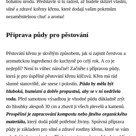
bohatou úrodu. Představte si tu radost, až budete sklízet vlastní,
silné a zdravé kořeny křenu, které dodají vašim pokrmům
nezaměnitelnou chuť a aroma!
Příprava půdy pro pěstování
Pěstování křenu je skvělým způsobem, jak si zajistit čerstvou a
aromatickou ingredienci do kuchyně po celý rok. A co je
nejlepší? Není to vůbec náročné! Začněte s přípravou půdy,
která je pro úspěšné pěstování křenu klíčová. Křen má rád
slunné stanoviště, ale snese i polostín.
Půda by měla být
hluboká, humózní a dobře propustná, aby se v ní nedržela
voda.
Před samotnou výsadbou je vhodné půdu důkladně zrýt
do hloubky alespoň 30 cm a zbavit ji všech plevelů a kamenů.
Prospěšné je zapracování kompostu nebo jiného organického
materiálu,
který dodá půdě potřebné živiny. Správná příprava
půdy je základem pro silné a zdravé rostliny křenu, které se vám