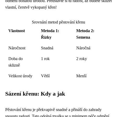
odmění bohatou úrodou. Představte si tu radost, až budete sklízet
vlastní, čerstvě vykopaný křen!
Srovnání metod pěstování křenu
Vlastnost
Metoda 1:
Metoda 2:
Řízky
Semena
Náročnost
Snadná
Náročná
Doba do
1 rok
2 roky
sklizně
Velikost úrody
Větší
Menší
Sázení křenu: Kdy a jak
Pěstování křenu je překvapivě snadné a přináší do zahrady
spoustu radosti. Tato odolná trvalka se s minimem péče odmění