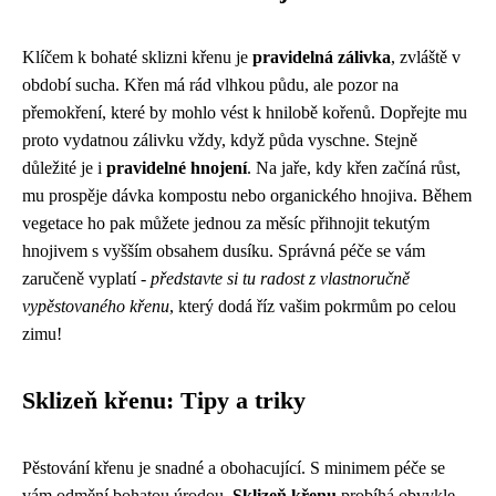
Klíčem k bohaté sklizni křenu je
pravidelná zálivka
, zvláště v
období sucha. Křen má rád vlhkou půdu, ale pozor na
přemokření, které by mohlo vést k hnilobě kořenů. Dopřejte mu
proto vydatnou zálivku vždy, když půda vyschne. Stejně
důležité je i
pravidelné hnojení
. Na jaře, kdy křen začíná růst,
mu prospěje dávka kompostu nebo organického hnojiva. Během
vegetace ho pak můžete jednou za měsíc přihnojit tekutým
hnojivem s vyšším obsahem dusíku. Správná péče se vám
zaručeně vyplatí -
představte si tu radost z vlastnoručně
vypěstovaného křenu
, který dodá říz vašim pokrmům po celou
zimu!
Sklizeň křenu: Tipy a triky
Pěstování křenu je snadné a obohacující. S minimem péče se
vám odmění bohatou úrodou.
Sklizeň křenu
probíhá obvykle