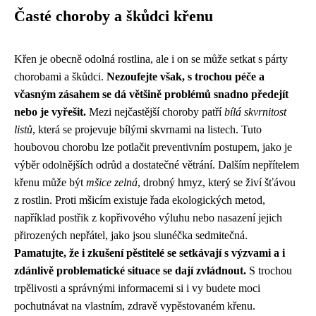
Časté choroby a škůdci křenu
Křen je obecně odolná rostlina, ale i on se může setkat s párty
chorobami a škůdci.
Nezoufejte však, s trochou péče a
včasným zásahem se dá většině problémů snadno předejít
nebo je vyřešit.
Mezi nejčastější choroby patří
bílá skvrnitost
listů
, která se projevuje bílými skvrnami na listech. Tuto
houbovou chorobu lze potlačit preventivním postupem, jako je
výběr odolnějších odrůd a dostatečné větrání. Dalším nepřítelem
křenu může být
mšice zelná
, drobný hmyz, který se živí šťávou
z rostlin. Proti mšicím existuje řada ekologických metod,
například postřik z kopřivového výluhu nebo nasazení jejich
přirozených nepřátel, jako jsou slunéčka sedmitečná.
Pamatujte, že i zkušení pěstitelé se setkávají s výzvami a i
zdánlivě problematické situace se dají zvládnout.
S trochou
trpělivosti a správnými informacemi si i vy budete moci
pochutnávat na vlastním, zdravě vypěstovaném křenu.