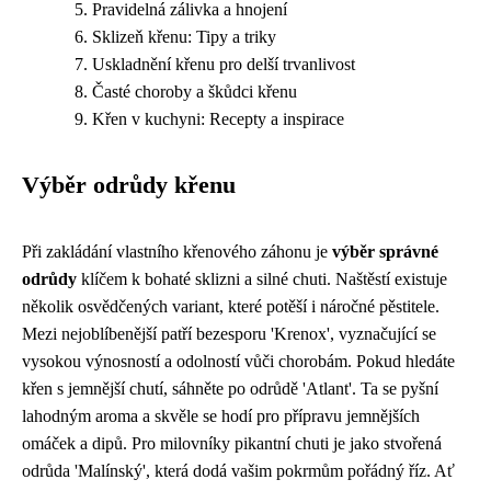
Pravidelná zálivka a hnojení
Sklizeň křenu: Tipy a triky
Uskladnění křenu pro delší trvanlivost
Časté choroby a škůdci křenu
Křen v kuchyni: Recepty a inspirace
Výběr odrůdy křenu
Při zakládání vlastního křenového záhonu je
výběr správné
odrůdy
klíčem k bohaté sklizni a silné chuti. Naštěstí existuje
několik osvědčených variant, které potěší i náročné pěstitele.
Mezi nejoblíbenější patří bezesporu 'Krenox', vyznačující se
vysokou výnosností a odolností vůči chorobám. Pokud hledáte
křen s jemnější chutí, sáhněte po odrůdě 'Atlant'. Ta se pyšní
lahodným aroma a skvěle se hodí pro přípravu jemnějších
omáček a dipů. Pro milovníky pikantní chuti je jako stvořená
odrůda 'Malínský', která dodá vašim pokrmům pořádný říz. Ať