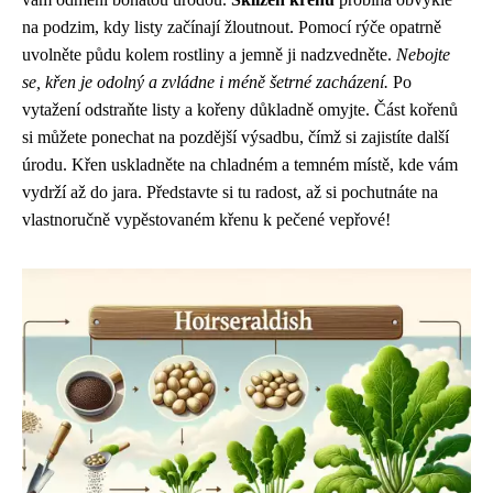
na podzim, kdy listy začínají žloutnout. Pomocí rýče opatrně
uvolněte půdu kolem rostliny a jemně ji nadzvedněte.
Nebojte
se, křen je odolný a zvládne i méně šetrné zacházení.
Po
vytažení odstraňte listy a kořeny důkladně omyjte. Část kořenů
si můžete ponechat na pozdější výsadbu, čímž si zajistíte další
úrodu. Křen uskladněte na chladném a temném místě, kde vám
vydrží až do jara. Představte si tu radost, až si pochutnáte na
vlastnoručně vypěstovaném křenu k pečené vepřové!