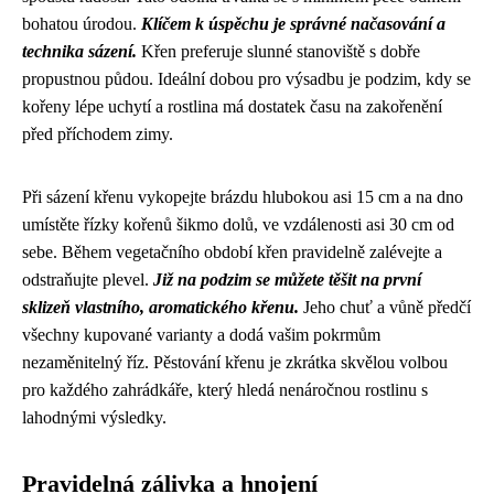
bohatou úrodou.
Klíčem k úspěchu je správné načasování a
technika sázení.
Křen preferuje slunné stanoviště s dobře
propustnou půdou. Ideální dobou pro výsadbu je podzim, kdy se
kořeny lépe uchytí a rostlina má dostatek času na zakořenění
před příchodem zimy.
Při sázení křenu vykopejte brázdu hlubokou asi 15 cm a na dno
umístěte řízky kořenů šikmo dolů, ve vzdálenosti asi 30 cm od
sebe. Během vegetačního období křen pravidelně zalévejte a
odstraňujte plevel.
Již na podzim se můžete těšit na první
sklizeň vlastního, aromatického křenu.
Jeho chuť a vůně předčí
všechny kupované varianty a dodá vašim pokrmům
nezaměnitelný říz. Pěstování křenu je zkrátka skvělou volbou
pro každého zahrádkáře, který hledá nenáročnou rostlinu s
lahodnými výsledky.
Pravidelná zálivka a hnojení