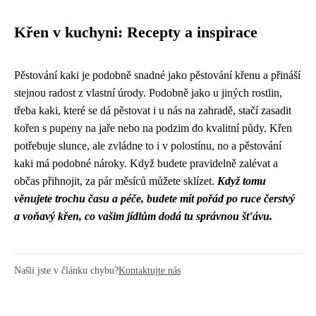
Křen v kuchyni: Recepty a inspirace
Pěstování kaki je podobně snadné jako pěstování křenu a přináší
stejnou radost z vlastní úrody. Podobně jako u jiných rostlin,
třeba kaki, které se dá
pěstovat i u nás na zahradě
, stačí zasadit
kořen s pupeny na jaře nebo na podzim do kvalitní půdy. Křen
potřebuje slunce, ale zvládne to i v polostínu, no a pěstování
kaki má podobné nároky. Když budete pravidelně zalévat a
občas přihnojit, za pár měsíců můžete sklízet.
Když tomu
věnujete trochu času a péče, budete mít pořád po ruce čerstvý
a voňavý křen, co vašim jídlům dodá tu správnou šťávu.
Našli jste v článku chybu?
Kontaktujte nás